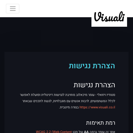
ד
הצהרת נגישות
הצהרת נגישות
סטודיו ויזואלי - עומר מיכאלוב מחויבת לנגישות דיגיטלית ופועלת לאפשר
לכלל המשתמשים, לרבות אנשים עם מוגבלויות, לגשת לתכנים שבאתר
https://www.visuali.co.il
בצורה מיטבית.
רמת תאימות
אתר זה עומד ברמה
AA
של תקן
WCAG 2.2 (Web Content