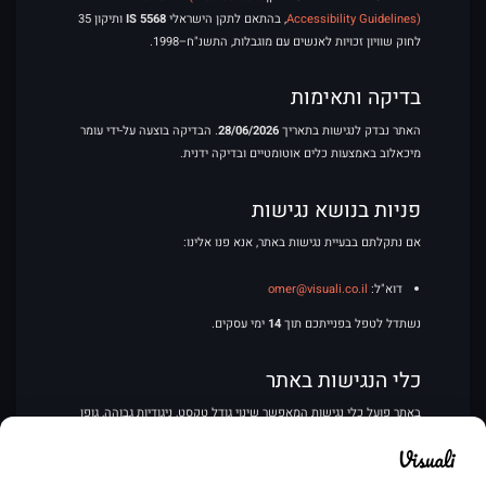
Accessibility Guidelines)
, בהתאם לתקן הישראלי
IS 5568
ותיקון 35
לחוק שוויון זכויות לאנשים עם מוגבלות, התשנ"ח–1998.
בדיקה ותאימות
האתר נבדק לנגישות בתאריך
28/06/2026
. הבדיקה בוצעה על-ידי עומר
מיכאלוב באמצעות כלים אוטומטיים ובדיקה ידנית.
פניות בנושא נגישות
אם נתקלתם בבעיית נגישות באתר, אנא פנו אלינו:
דוא"ל:
omer@visuali.co.il
נשתדל לטפל בפנייתכם תוך
14
ימי עסקים.
כלי הנגישות באתר
באתר פועל כלי נגישות המאפשר שינוי גודל טקסט, ניגודיות גבוהה, גופן
ידידותי לדיסלקציה, עצירת אנימציות, הדגשת קישורים ועוד.
הצהרה זו עודכנה לאחרונה בתאריך 28/06/2026.